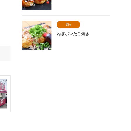
3位
ねぎポンたこ焼き